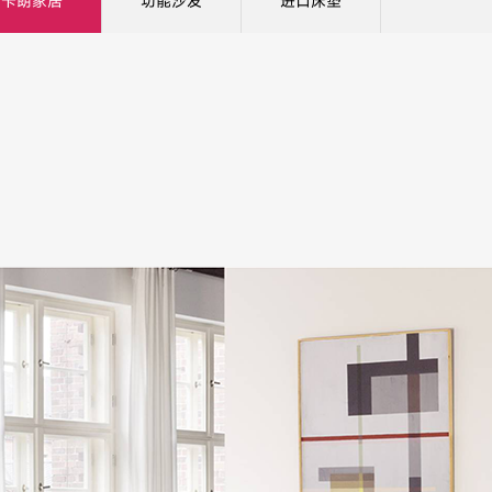
卡朗家居
功能沙发
进口床垫